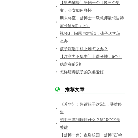
【早恋解决】平均一个月换三个男
友，少女如何释怀
期末将至，舒博士一级教师最想告诉
家长这5点（上）
视频3：问题与对策1：孩子厌学怎
么办
孩子沉迷手机上瘾怎么办？
【注意力不集中】上课分神，6个月
稳定在前5名
怎样培养孩子的兴趣爱好
推荐文章
《芳华》：告诉孩子这5点，受益终
生
初中三年到底拼什么？这10个字是
关键
【舒博一角】点爆校园，舒博“艺”鸣