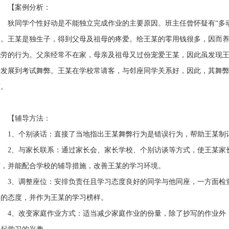
【案例分析：
狄同学
个性好动是不能独立完成作业的主要原因。班主任曾怀疑有“多
因。王某是独生子，得到父母及祖母的疼爱。给王某的零用钱很多，因而
代劳的行为。父亲经常不在家，母亲及祖母又过份宠爱王某，因此虽发现
于发展到考试舞弊。王某在学校常请客，与邻座同学关系好，因此，其舞
写。
【辅导方法：
1
、个别谈话：直接了当地指出王某舞弊行为是错误行为，帮助王某制
2
、与家长联系：通过家长会、家长学校、个别访谈等方式，使王某家
度，并能配合学校的辅导措施，改善王某的学习环境。
3
、调整座位：安排负责任且学习态度良好的同学与他同座，一方面检
习的态度，并作为王某的学习榜样。
4
、改变家庭作业方式：适当减少家庭作业的份量，除了抄写的作业外