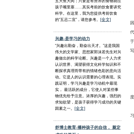
五大鱼大肉；只要是有营养的食物就往
孩子嘴里塞……其实考前的饮食要讲究
科学。在这里，我为您提供考前饮食
[全文]
的“五忌二宜”，请您参考。
兴趣-是学习的动力
“兴趣出勤奋，勤奋出天才。”这是我国
伟大的文学家、思想家郭沫若先生对兴
趣做出的科学论断。兴趣是一个人力求
认识世界、渴望获得文化科学知识和不
断探求真理而带有的情绪色彩的意向活
动。它是人的认识需要的心理表现。实
践证明，学习兴趣是学习动机中最现
实， 最活跃的成分，它使人对某些事
物优先给予注意。浓厚的兴趣，强烈的
求知欲望，是孩子获得学习成功的关键
[全文]
因素之一。
舒博士教育-播种孩子的自信， 奠定