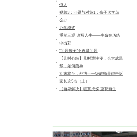
惊人
视频3：问题与对策1：孩子厌学怎
么办
办学模式
重塑三观 改写人生——生命在历练
中出彩
“问题孩子”不再是问题
【儿时心结】儿时遭性侵，长大成黑
帮，如何疏导
期末将至，舒博士一级教师最想告诉
家长这5点（上）
【自卑解决】破茧成蝶 重获新生