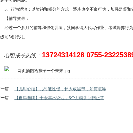
引起学习的兴趣。
5
、行为矫治：以契约和积分的方式，逐步改变不良行为，加强监督和
【辅导效果：
经过一个多月的辅导和强化训练，
狄同学
请人代写
作业、考试舞弊行
班级前
5
名行列。
13724314128 0755-2322538
心智成长热线：
前一篇：
【儿时心结】儿时遭性侵，长大成黑帮，如何疏导
下一篇：
【自卑自闭】十余年不说话，6个月特训回归正常