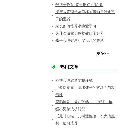
舒博士教育-孩子吃好可“护脑”
深层教育理想与目标的驱动是转化孩
子的宝器
家长如何培养小孩爱学习
为什么做家长感觉教孩子好累
孩子心理健康和父母亲的关系
更多>>
热门文章
舒博心理教育学校环境
【多动惹事】疏堵孩子的破坏力与攻
击性
脱胎换骨，成功飞越 ——湛江二年
级小男孩成功转型
【儿时心结】儿时遭性侵，长大成黑
帮，如何疏导