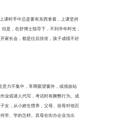
，上课时手中总是要有东西拿着，上课坚持
”。但是，在舒博士指导下，不到半年时光，
校开家长会，都是往后排坐，孩子成绩不好
注意力不集中，常两眼望窗外，或借故站
人作业或请人代写，考试时有舞弊行为。成
生子女，从小娇生惯养，父母、祖母对他百
如何学、学的怎样。其母在街办企业当出