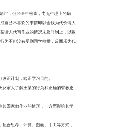
动症”，但经医生检查，尚无生理上的病
养成自己不喜欢的事情即以金钱为代价请人
王某请人代写作业的情况未及时制止，以致
弊行为不但没有受到同学检举，反而乐为代
订改正计划，端正学习目的。
长及家人了解王某的行为和正确的管教态
查其回家做作业的情形，一方面影响其学
，配合思考、计算、图画、手工等方式，