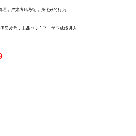
管理，严肃考风考纪，强化好的行为。
为明显改善，上课也专心了，学
习成绩进入
9