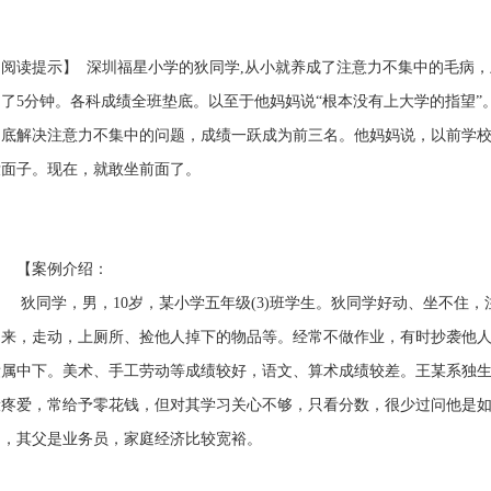
【阅读提示】
深圳福星小学的狄同学,从小就养成了注意力不集中的毛病
不了5分钟。各科成绩全班垫底。以至于他妈妈说“根本没有上大学的指望
彻底解决注意力不集中的问题，成绩一跃成为前三名。他妈妈说，以前学
没面子。现在，就敢坐前面了。
【案例介绍：
狄同学，男，
10
岁，某小学五年级
(3)
班学生。
狄同学
好动、坐不住，
起来，走动，上厕所、捡他人掉下的物品等。经常不做作业，有时抄袭他
绩属中下。美术、手工劳动等成绩较好，语文、算术成绩较差。王某系独
般疼爱，常给予零花钱，但对其学习关心不够，只看分数，很少过问他是
纳，其父是业务员，家庭经济比较宽裕。