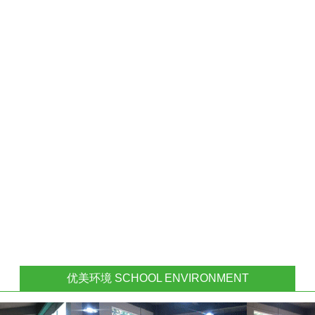
优美环境 SCHOOL ENVIRONMENT