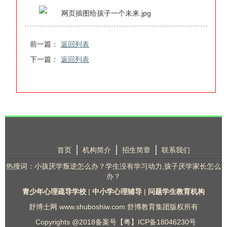
前一篇：
返回列表
下一篇：
返回列表
首页
机构简介
招生简章
联系我们
热搜词：小孩厌学叛逆怎么办？学生没有学习动力,孩子厌学家长怎么
办？
青少年心理疏导学校
|
中小学心理辅导
|
问题学生教育机构
舒博士网 www.shuboshiw.com 舒博教育集团版权所有
Copyrights @2018备案号
【粤】ICP备18046230号