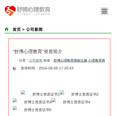
首页
>
公司新闻
“舒博心理教育”资质简介
分类：
公司新闻
标签：
舒博心理教育商标注册,心理教育商
发布时间：2016-08-05 17:20:43
标